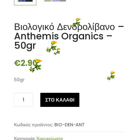
Βιολογικό Δενδρολίβανο –
Anthemis Organics –
50gr
€
2.90
50gr
Βιολογικό
ΣΤΟ ΚΑΛΑΘΙ
Δενδρολίβανο
-
Anthemis
Organics
Κωδικός προϊόντος:
BIO-DEN-ANT
-
Κατηγορία:
Καρυκεύματα
50gr