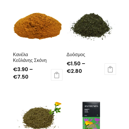
Κανέλα
Δυόσμος
Κεΰλάνης Σκόνη
€
1.50
–
€
3.90
–
€
2.80
€
7.50