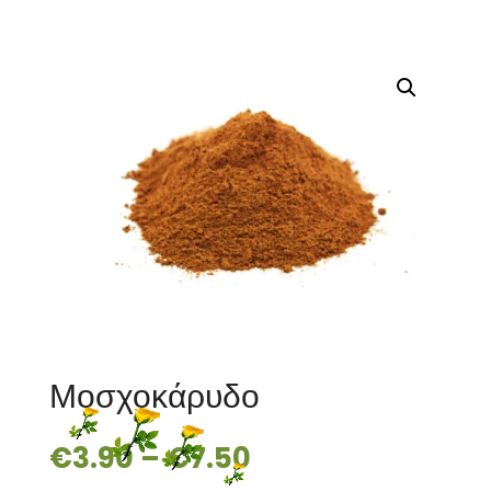
Μοσχοκάρυδο
€
3.90
–
€
7.50