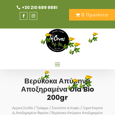
+30 210 689 9881
0 Προϊόντα
Βερύκοκα Απύρηνα
Αποξηραμένα Ola Bio
200gr
Αρχική Σελίδα
/
Τρόφιμα
/
Σοκολάτα & Kαφές
/
Ξηροί Καρποί
& Αποξηραμένα Φρούτα
/ Βερύκοκα Απύρηνα Αποξηραμένα