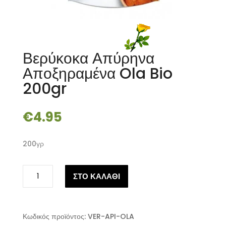
Βερύκοκα Απύρηνα
Αποξηραμένα Ola Bio
200gr
€
4.95
200γρ
Βερύκοκα
ΣΤΟ ΚΑΛΑΘΙ
Απύρηνα
Αποξηραμένα
Ola
Bio
Κωδικός προϊόντος:
VER-API-OLA