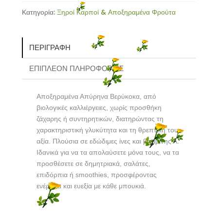
200gr
Κατηγορία:
Ξηροί Καρποί & Αποξηραμένα Φρούτα
ποσότητα
ΠΕΡΙΓΡΑΦΉ
ΕΠΙΠΛΈΟΝ ΠΛΗΡΟΦΟΡΊΕΣ
Αποξηραμένα Απύρηνα Βερύκοκα, από
βιολογικές καλλιέργειες, χωρίς προσθήκη
ζάχαρης ή συντηρητικών, διατηρώντας τη
χαρακτηριστική γλυκύτητα και τη θρεπτική τους
αξία.
Πλούσια σε εδώδιμες ίνες και βιταμίνης Α.
Ιδανικά για να τα απολαύσετε μόνα τους, να τα
προσθέσετε σε δημητριακά, σαλάτες,
επιδόρπια ή smoothies, προσφέροντας
ενέργεια και ευεξία με κάθε μπουκιά.