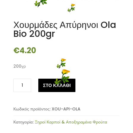
Χουρμάδες Απύρηνοι Ola
Bio 200gr
€
4.20
200γρ
Χουρμάδες
ΣΤΟ ΚΑΛΑΘΙ
Απύρηνοι
Ola
Bio
200gr
Κωδικός προϊόντος:
XOU-API-OLA
ποσότητα
Κατηγορία:
Ξηροί Καρποί & Αποξηραμένα Φρούτα