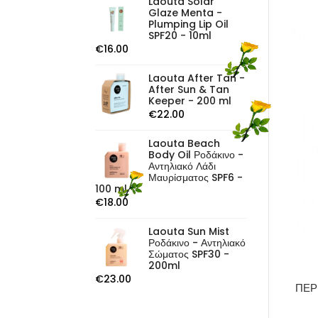
Laouta Solar
Glaze Menta -
Plumping Lip Oil
SPF20 - 10ml
€
16.00
Laouta After Tan -
After Sun & Tan
Keeper - 200 ml
€
22.00
Laouta Beach
Body Oil Ροδάκινο -
Αντηλιακό Λάδι
Μαυρίσματος SPF6 -
100 ml
€
18.00
Laouta Sun Mist
Ροδάκινο - Αντηλιακό
Σώματος SPF30 -
200ml
€
23.00
ΠΕΡ