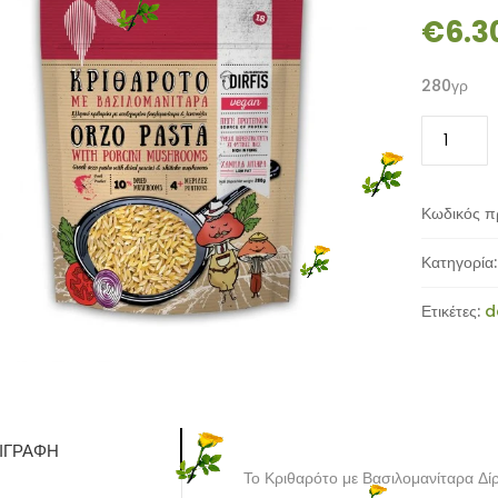
€
6.3
280γρ
Κριθαρότο
με
Βασιλομαν
Δίρφυς
Κωδικός π
ποσότητα
Κατηγορία
Ετικέτες:
d
ΙΓΡΑΦΉ
Το Κριθαρότο με Βασιλομανίταρα Δίρφ