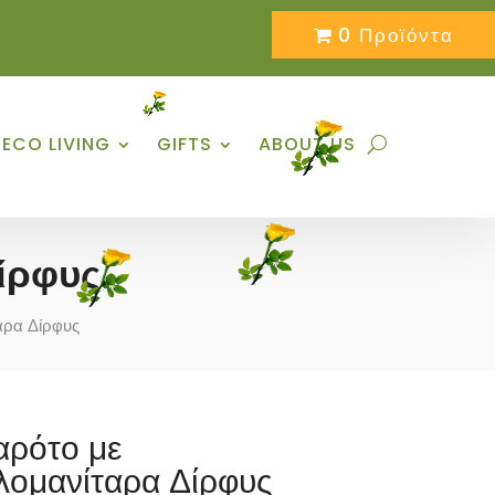
0 Προϊόντα
ECO LIVING
GIFTS
ABOUT US
ίρφυς
αρα Δίρφυς
αρότο με
λομανίταρα Δίρφυς