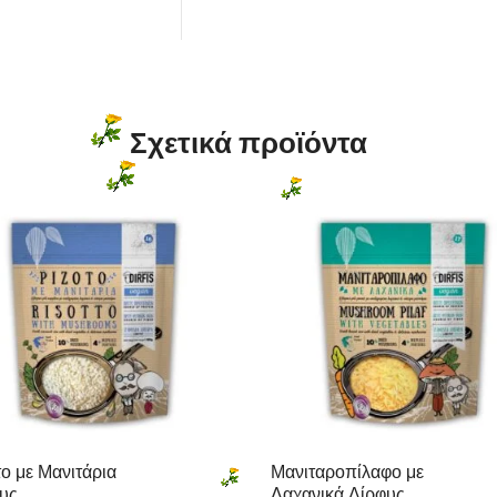
Σχετικά προϊόντα
το με Μανιτάρια
Μανιταροπίλαφο με
υς
Λαχανικά Δίρφυς