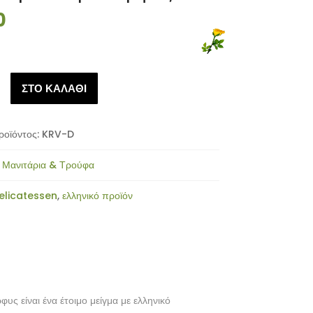
0
ΣΤΟ ΚΑΛΑΘΙ
ίταρα
ροϊόντος:
KRV-D
:
Μανιτάρια & Τρούφα
elicatessen
,
ελληνικό προϊόν
υς είναι ένα έτοιμο μείγμα με ελληνικό