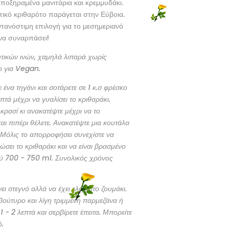
αποξηραμένα μανιτάρια και κρεμμυδάκι.
τικό κριθαρότο παράγεται στην Εύβοια.
ντανόστιμη επιλογή για το μεσημεριανό
να συναρπάσει!
υτικών ινών, χαμηλά λιπαρά χωρίς
ο για Vegan.
 ένα τηγάνι και σοτάρετε σε 1 κ.σ φρέσκο
πτά μέχρι να γυαλίσει το κριθαράκι.
ρασί κι ανακατέψτε μέχρι να το
ι πιπέρι θέλετε. Ανακατέψτε μια κουτάλα
 Μόλις το απορροφήσει συνεχίστε να
ώσει το κριθαράκι και να είναι βρασμένο
ού 700 - 750 ml. Συνολικός χρόνος
νει στεγνό αλλά να έχει ελάχιστο ζουμάκι.
 βούτυρο και λίγη τριμμένη παρμεζάνα ή
1 - 2 λεπτά και σερβίρετε έπειτα. Μπορείτε
ό.