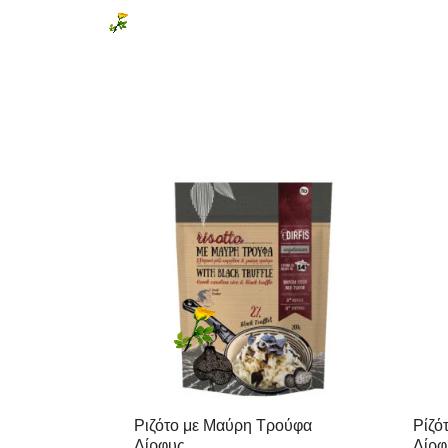
Ριζότο με Μαύρη Τρούφα
Ρίζό
Δίρφυς
Δίρφ