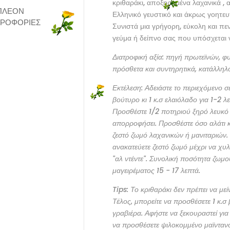
κριθαράκι, αποξηραμένα λαχανικά , 
ΠΛΈΟΝ
Ελληνικό γευστικό και άκρως γοητευ
ΡΟΦΟΡΊΕΣ
Συνιστά μια γρήγορη, εύκολη και πε
γεύμα ή δείπνο σας που υπόσχεται 
Διατροφική αξία: πηγή πρωτεϊνών, φ
πρόσθετα και συντηρητικά, κατάλληλ
Εκτέλεση: Αδειάστε το περιεχόμενο σε
βούτυρο κι 1 κ.σ ελαιόλαδο για 1-2 λε
Προσθέστε 1/2 ποτηριού ξηρό λευκό κ
απορροφήσει. Προσθέστε όσο αλάτι κα
ζεστό ζωμό λαχανικών ή μανιταριών.
ανακατεύετε ζεστό ζωμό μέχρι να χυλ
"αλ ντέντε". Συνολική ποσότητα ζωμ
μαγειρέματος 15 - 17 λεπτά.
Tips: Το κριθαράκι δεν πρέπει να μεί
Τέλος, μπορείτε να προσθέσετε 1 κ.σ
γραβιέρα. Αφήστε να ξεκουραστεί για 
να προσθέσετε ψιλοκομμένο μαϊνταν