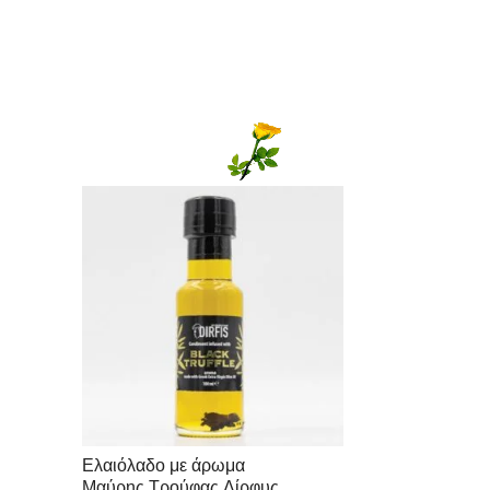
Ελαιόλαδο με άρωμα
Μαύρης Τρούφας Δίρφυς