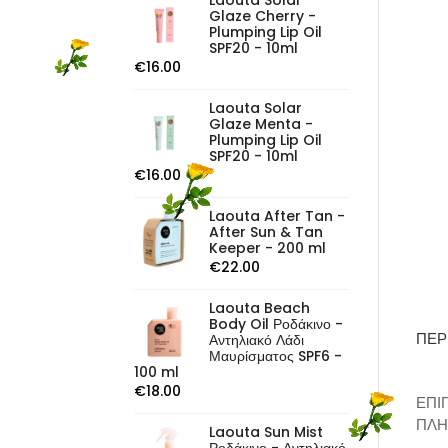
Laouta Solar
Glaze Cherry -
Plumping Lip Oil
SPF20 - 10ml
€
16.00
Laouta Solar
Glaze Menta -
Plumping Lip Oil
SPF20 - 10ml
€
16.00
Laouta After Tan -
After Sun & Tan
Keeper - 200 ml
€
22.00
Laouta Beach
Body Oil Ροδάκινο -
ΠΕΡ
Αντηλιακό Λάδι
Μαυρίσματος SPF6 -
100 ml
€
18.00
ΕΠΙ
ΠΛΗ
Laouta Sun Mist