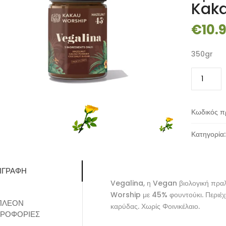
Kaka
€
10.
350gr
Vegalina
Βιολογική
Πραλίνα
Φουντουκι
Κωδικός π
Kakau
Worship
Κατηγορία
ποσότητα
ΙΓΡΑΦΉ
Vegalina, η Vegan βιολογική πρα
Worship με 45% φουντούκι. Περιέχε
ΠΛΈΟΝ
καρύδας. Χωρίς Φοινικέλαιο.
ΡΟΦΟΡΊΕΣ