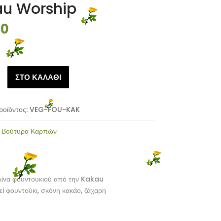
u Worship
90
ΣΤΟ ΚΑΛΑΘΙ
ού
ροϊόντος:
VEG-FOU-KAK
:
Βούτυρα Καρπών
λίνα φουντουκιού από την Kakau
i φουντούκι, σκόνη κακάο, ζάχαρη