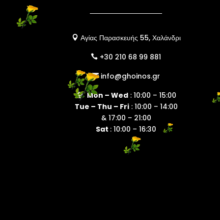
Αγίας Παρασκευής 55, Χαλάνδρι

+30 210 68 99 881

info@ghoinos.gr

Mon – Wed
: 10:00 – 15:00

Tue – Thu – Fri
: 10:00 – 14:00
& 17:00 – 21:00
Sat
: 10:00 – 16:30