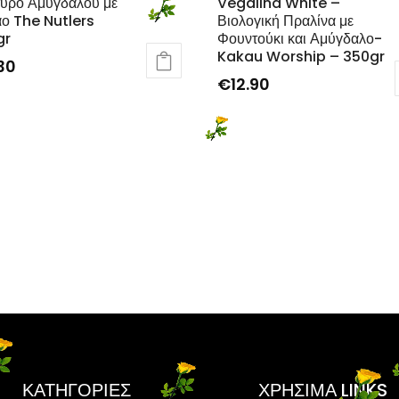
υρο Αμυγδάλου με
Vegalina White –
ο The Nutlers
Βιολογική Πραλίνα με
gr
Φουντούκι και Αμύγδαλο-
Kakau Worship – 350gr
30
€
12.90
ΚΑΤΗΓΟΡΙΕΣ
ΧΡΗΣΙΜΑ LINKS