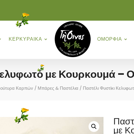
ΚΕΡΚΥΡΑΙΚΑ
ΟΜΟΡΦΙΑ
Κελυφωτό με Κουρκουμά – 
Βούτυρα Καρπών
/
Μπάρες & Παστέλια
/ Παστέλι Φυστίκι Κελυφω
Παστ
με Κ