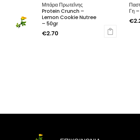
Μπάρα Πρωτεΐνης
Παστ
Protein Crunch –
Γη –
Lemon Cookie Nutree
€
2.
– 50gr
€
2.70