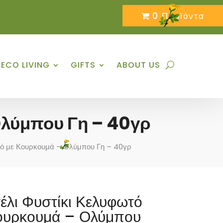
0 Προϊόντα
ECO LIVING
GIFTS
ABOUT US
Ολύμπου Γη – 40γρ
τό με Κουρκουμά – Ολύμπου Γη – 40γρ
έλι Φυστίκι Κελυφωτό
ουρκουμά – Ολύμπου