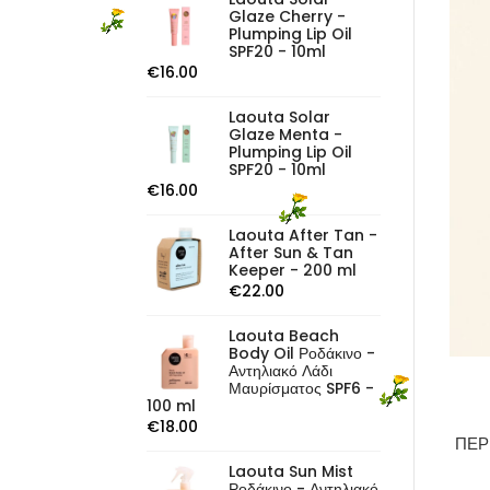
Glaze Cherry -
Plumping Lip Oil
SPF20 - 10ml
€
16.00
Laouta Solar
Glaze Menta -
Plumping Lip Oil
SPF20 - 10ml
€
16.00
Laouta After Tan -
After Sun & Tan
Keeper - 200 ml
€
22.00
Laouta Beach
Body Oil Ροδάκινο -
Αντηλιακό Λάδι
Μαυρίσματος SPF6 -
100 ml
€
18.00
ΠΕΡ
Laouta Sun Mist
Ροδάκινο - Αντηλιακό