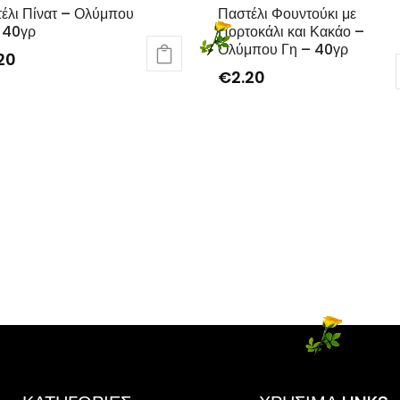
έλι Πίνατ – Ολύμπου
Παστέλι Φουντούκι με
 40γρ
Πορτοκάλι και Κακάο –
Ολύμπου Γη – 40γρ
20
€
2.20