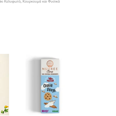
ίκι Κελυφωτό, Κουρκουμά και Φυσικά