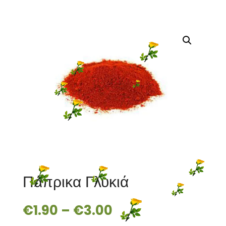
Πάπρικα Γλυκιά
€
1.90
–
€
3.00