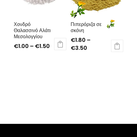
Χονδρό
Πιπερόριζα σε
Θαλασσινό Αλάτι
σκόνη
Μεσολογγίου
€
1.80
–
€
1.00
–
€
1.50
€
3.50