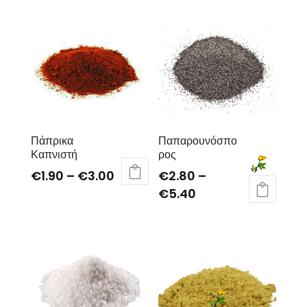
Πάπρικα
Παπαρουνόσπο
Καπνιστή
ρος
€
1.90
–
€
3.00
€
2.80
–
€
5.40