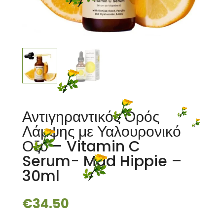
Αντιγηραντικός Ορός
Λάμψης με Υαλουρονικό
Οξύ – Vitamin C
Serum- Mad Hippie –
30ml
€
34.50