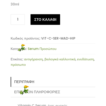
30ml
Αντιγηραντικός
ΣΤΟ ΚΑΛΑΘΙ
Ορός
Λάμψης
με
Υαλουρονικό
Κωδικός προϊόντος:
VIT-C-SER-MAD-HIP
Οξύ
Κατηγορία:
Serum Προσώπου
-
Vitamin
Ετικέτες:
αντιγήρανση
,
βιολογικά καλλυντικά
,
ενυδάτωση
,
C
πρόσωπο
Serum-
Mad
Hippie
ΠΕΡΙΓΡΑΦΉ
-
30ml
ΕΠΙΠΛΈΟΝ ΠΛΗΡΟΦΟΡΊΕΣ
ποσότητα
Vitamin C Serum, ένας φυσικός