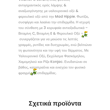
αντιγηραντικός ορός λάμψης &
αναζωογόνησης με υαλουρονικό οξύ &
φερουλικό οξύ από την Mad Hippie. Φωτίζει,
συσφίγγει και λειαίνει την επιδερμίδα. Η ισχυρή
του σύνθεση με 3 κορυφαία αντιοξειδωτικά –
Βιταμίνη C, Βιταμίνη E & Φερουλικό Οξύ –
συνεργάζεται για να μειώσει τις λεπτές
γραμμές, ρυτίδες και δυσχρωμίες, ενώ βελτιώνει
τη φωτεινότητα και την υφή του δέρματος. Με
Υαλουρονικό Οξύ, Εκχύλισμα Φασκόμηλου,
Χαμομηλιού και Ρίζα Konjac. Ενυδατώνει σε
βάθος, καταπραΰνει και ενισχύει τον φυσικό
φραγμό της επιδερμίδας.
Σχετικά προϊόντα