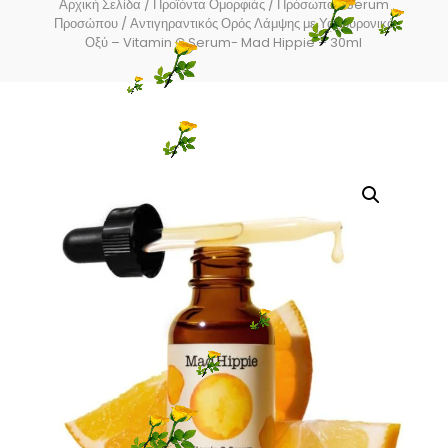
Αρχική Σελίδα
/
Προϊόντα Ομορφιάς
/
Πρόσωπο
/
Serum
Προσώπου
/ Αντιγηραντικός Ορός Λάμψης με Υαλουρονικό
Οξύ – Vitamin C Serum- Mad Hippie – 30ml