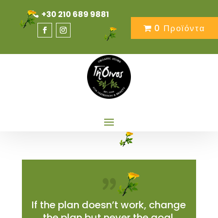
+30 210 689 9881
0 Προϊόντα
If the plan doesn’t work, change
the plan but never the goal.