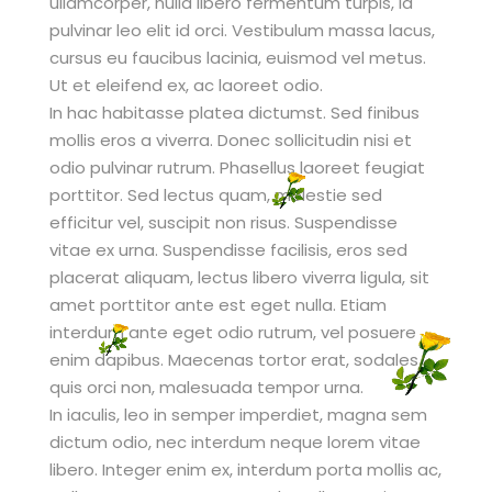
ullamcorper, nulla libero fermentum turpis, id
pulvinar leo elit id orci. Vestibulum massa lacus,
cursus eu faucibus lacinia, euismod vel metus.
Ut et eleifend ex, ac laoreet odio.
In hac habitasse platea dictumst. Sed finibus
mollis eros a viverra. Donec sollicitudin nisi et
odio pulvinar rutrum. Phasellus laoreet feugiat
porttitor. Sed lectus quam, molestie sed
efficitur vel, suscipit non risus. Suspendisse
vitae ex urna. Suspendisse facilisis, eros sed
placerat aliquam, lectus libero viverra ligula, sit
amet porttitor ante est eget nulla. Etiam
interdum ante eget odio rutrum, vel posuere
enim dapibus. Maecenas tortor erat, sodales
quis orci non, malesuada tempor urna.
In iaculis, leo in semper imperdiet, magna sem
dictum odio, nec interdum neque lorem vitae
libero. Integer enim ex, interdum porta mollis ac,