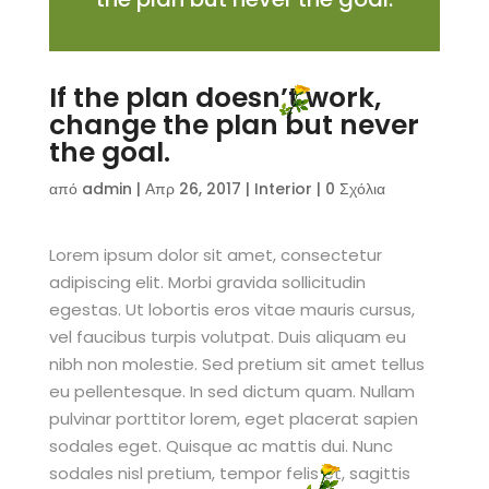
If the plan doesn’t work,
change the plan but never
the goal.
από
admin
|
Απρ 26, 2017
|
Interior
|
0 Σχόλια
Lorem ipsum dolor sit amet, consectetur
adipiscing elit. Morbi gravida sollicitudin
egestas. Ut lobortis eros vitae mauris cursus,
vel faucibus turpis volutpat. Duis aliquam eu
nibh non molestie. Sed pretium sit amet tellus
eu pellentesque. In sed dictum quam. Nullam
pulvinar porttitor lorem, eget placerat sapien
sodales eget. Quisque ac mattis dui. Nunc
sodales nisl pretium, tempor felis et, sagittis