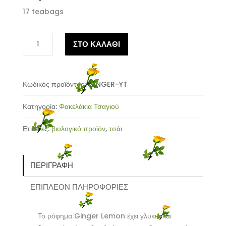
17 teabags
Yogi
ΣΤΟ ΚΑΛΑΘΙ
Tea
Ginger
Lemon
ποσότητα
Κωδικός προϊόντος:
GINGER-YT
Κατηγορία:
Φακελάκια Τσαγιού
Ετικέτες:
βιολογικό προϊόν
,
τσάι
ΠΕΡΙΓΡΑΦΉ
ΕΠΙΠΛΈΟΝ ΠΛΗΡΟΦΟΡΊΕΣ
Το ρόφημα Ginger Lemon έχει γλυκιά και