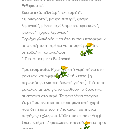
Ξεδιψαστικό.
Συστατικά:
τζίντζερ*, γλυκόριζα*,
λεμονόχορτο*, μαύρο πιπέρι*, ξύσμα
λεμονιού*, μέντα, εκχύλισμα εσπεροειδών*,
ιβίσκος*, χυμός λεμονιού*
Περιέχει γλυκόριζα - τα άτομα που υποφέρουν
από υπέρταση πρέπει να αποφεύγουν την
υπερβολική κατανάλωση.
* Πιστοποιημένο Βιολογικό
Προετοιμασία:
Ρίχνετε ζεστό νερό πάνω στο
φακελάκι και αφήνετε για 4-6 λεπτά (ή
περισσότερα για πιο δυνατή γεύση). Πιέστε το
φακελάκι απαλά για να αφεθούν τα δραστικά
συστατικά στο νερό. Τα φακελάκια τσαγιού
Yogi Tea είναι κατασκευασμένα από χαρτί
που δεν έχει υποστεί λέυκανση με χημικά
παράγωγα χλωρίου. Κάθε συσκευασία Yogi
tea περιέχει 17 φακελάκια τσαγιού έτοιμα προς
χρήση.