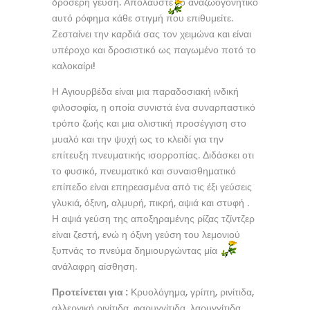
δροσερή γεύση. Απολαύστε το αναζωογονητικό
αυτό ρόφημα κάθε στιγμή που επιθυμείτε.
Ζεσταίνει την καρδιά σας τον χειμώνα και είναι
υπέροχο και δροσιστικό ως παγωμένο ποτό το
καλοκαίρι!
Η Αγιουρβέδα είναι μια παραδοσιακή ινδική
φιλοσοφία, η οποία συνιστά ένα συναρπαστικό
τρόπο ζωής και μια ολιστική προσέγγιση στο
μυαλό και την ψυχή ως το κλειδί για την
επίτευξη πνευματικής ισορροπίας. Διδάσκει οτι
το φυσικό, πνευματικό και συναισθηματικό
επίπεδο είναι επηρεασμένα από τις έξι γεύσεις
γλυκιά, όξινη, αλμυρή, πικρή, αψιά και στυφή .
Η αψιά γεύση της αποξηραμένης ρίζας τζίντζερ
είναι ζεστή, ενώ η όξινη γεύση του λεμονιού
ξυπνάς το πνεύμα δημιουργώντας μία
ανάλαφρη αίσθηση.
Προτείνεται για :
Κρυολόγημα, γρίπη, ρινίτιδα,
αλλεργική ρινίτιδα, φαρυγγίτιδα, λαρυγγίτιδα.