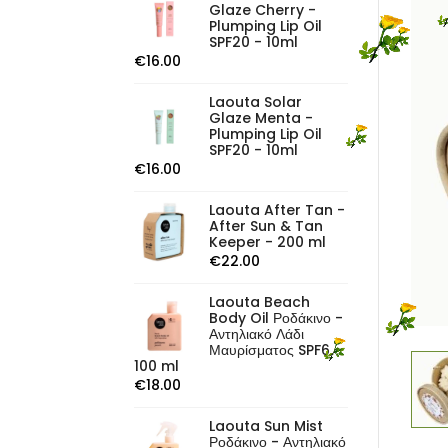
Glaze Cherry -
Plumping Lip Oil
SPF20 - 10ml
€
16.00
Laouta Solar
Glaze Menta -
Plumping Lip Oil
SPF20 - 10ml
€
16.00
Laouta After Tan -
After Sun & Tan
Keeper - 200 ml
€
22.00
Laouta Beach
Body Oil Ροδάκινο -
Αντηλιακό Λάδι
Μαυρίσματος SPF6 -
100 ml
€
18.00
Laouta Sun Mist
Ροδάκινο - Αντηλιακό