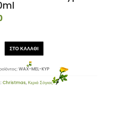
0ml
0
ΣΤΟ ΚΑΛΑΘΙ
arono
ροϊόντος:
WAX-MEL-KYP
ς:
Christmas
,
Κεριά Σόγιας