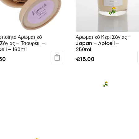
οποίητο Αρωματικό
Αρωματικό Κερί Σόγιας –
 Σόγιας – Τσουρέκι –
Japan – Apicell –
eli – 160ml
250ml
50
€
15.00