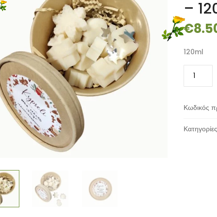
– 12
€
8.5
120ml
Wax
Melts
Melomak
-
Κωδικός π
Kypseli
-
Κατηγορίε
120ml
ποσότητα