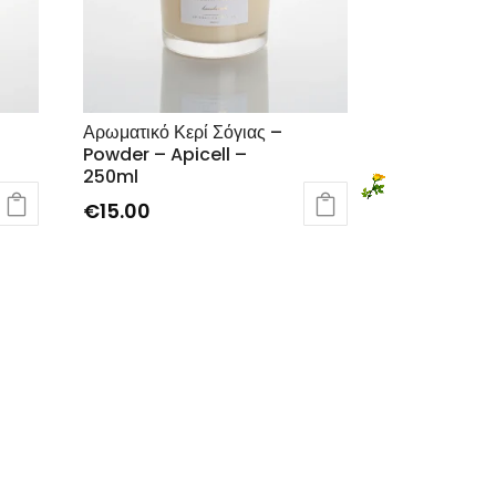
Αρωματικό Κερί Σόγιας –
Powder – Apicell –
250ml
€
15.00