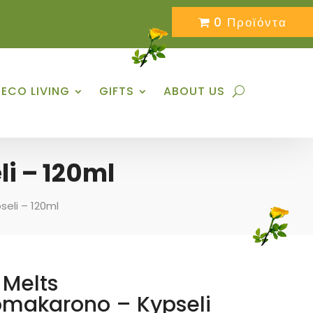
0 Προϊόντα
ECO LIVING
GIFTS
ABOUT US
i – 120ml
eli – 120ml
Melts
makarono – Kypseli