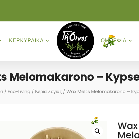
ΚΕΡΚΥΡΑΙΚΑ
ΟΜΟΡΦΙΑ
s Melomakarono – Kypsel
δα
/
Eco-Living
/
Κεριά Σόγιας
/ Wax Melts Melomakarono – Kyps
Wax 
Melo