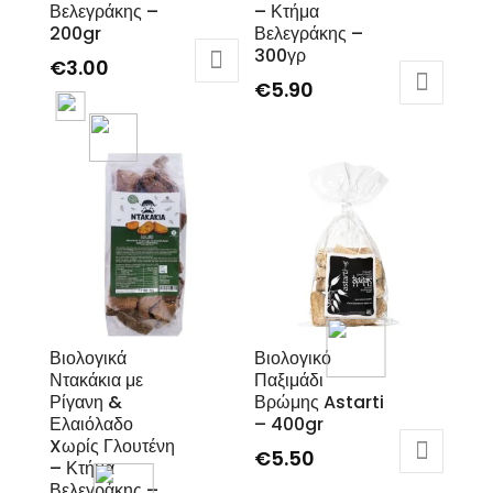
Βελεγράκης –
– Κτήμα
200gr
Βελεγράκης –
300γρ
€
3.00
€
5.90
Βιολογικά
Βιολογικό
Ντακάκια με
Παξιμάδι
Ρίγανη &
Βρώμης Astarti
Ελαιόλαδο
– 400gr
Xωρίς Γλουτένη
€
5.50
– Κτήμα
Βελεγράκης –