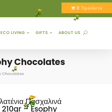
0 Προϊόντα
ECO LIVING
GIFTS
ABOUT US
phy Chocolates
hy Chocolates
λατένια Πασχαλινά
 210gr – Esophy