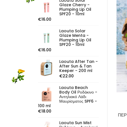
Laouta Solar
Glaze Cherry -
Plumping Lip Oil
SPF20 - 10ml
€
16.00
Laouta Solar
Glaze Menta -
Plumping Lip Oil
SPF20 - 10ml
€
16.00
Laouta After Tan -
After Sun & Tan
Keeper - 200 ml
€
22.00
Laouta Beach
Body Oil Ροδάκινο -
Αντηλιακό Λάδι
Μαυρίσματος SPF6 -
100 ml
€
18.00
ΠΕΡ
Laouta Sun Mist