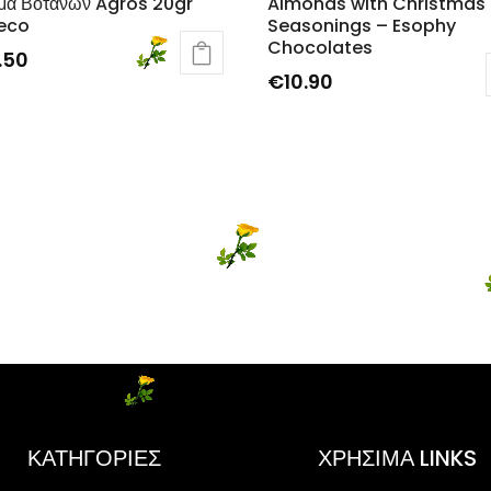
μα Βοτάνων Agros 20gr
Almonds with Christmas
eco
Seasonings – Esophy
Chocolates
.50
€
10.90
ΚΑΤΗΓΟΡΙΕΣ
ΧΡΗΣΙΜΑ LINKS