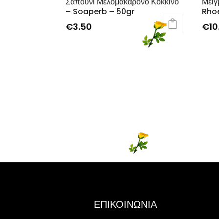
Σαπούνι Μελομακάρονο Κόκκινο
Μείγ
– Soaperb – 50gr
Rho
€
3.50
€
10
ΕΠΙΚΟΙΝΩΝΙΑ