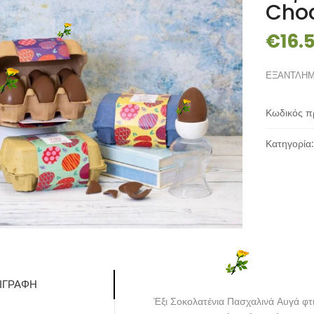
Choc
€
16.
ΕΞΑΝΤΛΗ
Κωδικός π
Κατηγορία
ΙΓΡΑΦΉ
Έξι Σοκολατένια Πασχαλινά Αυγά φτι