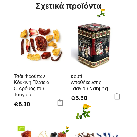
Σχετικά προϊόντα
Τσάι Φρούτων
Kουτί
Κόκκινη Πλατεία
Aποθήκευσης
Ο Δρόμος του
Τσαγιού Nanjing
Τσαγιού
€
5.50
€
5.30