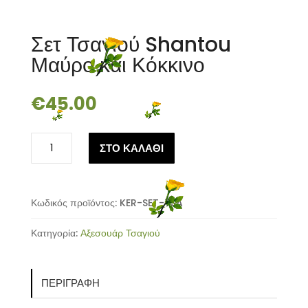
Σετ Τσαγιού Shantou
Μαύρο και Κόκκινο
€
45.00
Σετ
ΣΤΟ ΚΑΛΑΘΙ
Τσαγιού
Shantou
Μαύρο
και
Κωδικός προϊόντος:
KER-SET-TSA
Κόκκινο
Κατηγορία:
Αξεσουάρ Τσαγιού
ποσότητα
ΠΕΡΙΓΡΑΦΉ