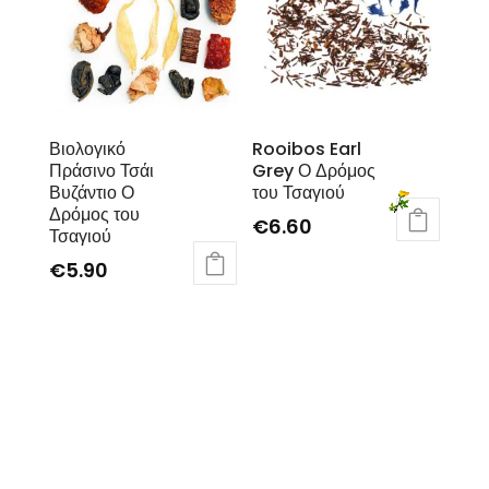
Βιολογικό
Rooibos Earl
Πράσινο Τσάι
Grey Ο Δρόμος
Βυζάντιο Ο
του Τσαγιού
Δρόμος του
€
6.60
Τσαγιού
€
5.90