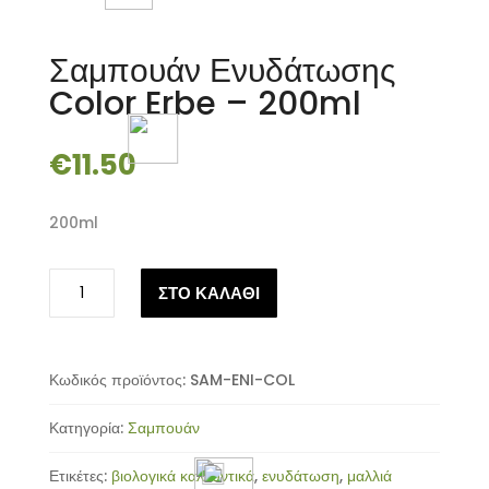
Σαμπουάν Ενυδάτωσης
Color Erbe – 200ml
€
11.50
200ml
Σαμπουάν
ΣΤΟ ΚΑΛΑΘΙ
Ενυδάτωσης
Color
Erbe
-
Κωδικός προϊόντος:
SAM-ENI-COL
200ml
Κατηγορία:
Σαμπουάν
ποσότητα
Ετικέτες:
βιολογικά καλλυντικά
,
ενυδάτωση
,
μαλλιά