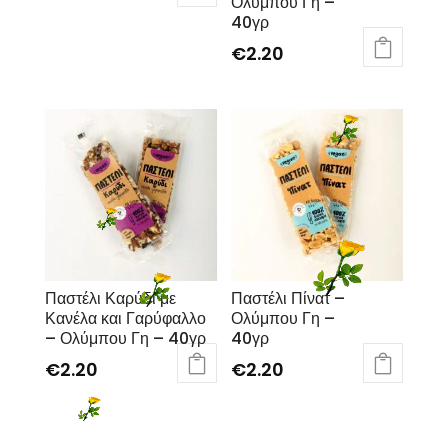
Ολύμπου Γη –
40γρ
€
2.20
Παστέλι Καρύδι με
Παστέλι Πίνατ –
Κανέλα και Γαρύφαλλο
Ολύμπου Γη –
– Ολύμπου Γη – 40γρ
40γρ
€
2.20
€
2.20