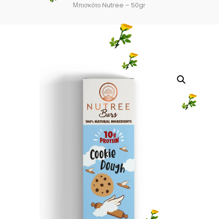
Μπισκότο Nutree – 50gr