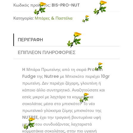
Μπισκότο
Κωδικός προϊόντος:
BIS-PRO-NUT
Nutree
Κατηγορία:
Μπάρες & Παστέλια
-
50gr
ποσότητα
ΠΕΡΙΓΡΑΦΉ
ΕΠΙΠΛΈΟΝ ΠΛΗΡΟΦΟΡΊΕΣ
H Μπάρα Πρωτείνης από τη σειρά Protein
Fudge της Nutree με Μπισκότο περιέχει 10gr
πρωτείνη. Δεν περιέχει ζάχαρη, γλουτένη ή
κάποιο άλλο συντηρητικό. Αναζητούσατε και
εσείς μικροί με λαχτάρα τα κομματάκια
σοκολάτας μέσα στο μπισκότο? Το νέο
πρωτεϊνικό γλύκισμα ζύμης μπισκότου της
NUTREE, έχει την τραγανή βουτυρένια υφή
μπισκότου συνδυάζοντας λαχταριστά
κομματάκια σοκολάτας, στην πιο υγιεινή