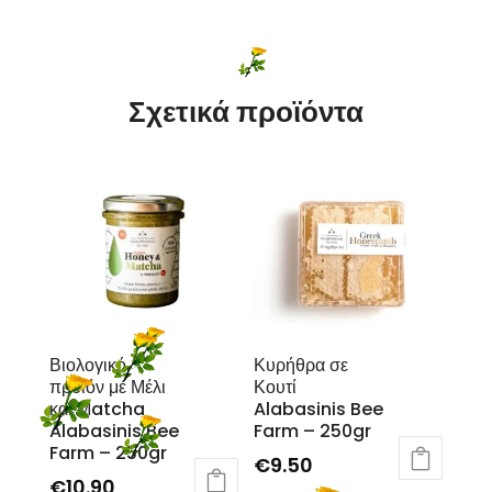
Σχετικά προϊόντα
Βιολογικό
Κυρήθρα σε
προϊόν με Μέλι
Κουτί
και Μatcha
Alabasinis Bee
Alabasinis Bee
Farm – 250gr
Farm – 250gr
€
9.50
€
10.90