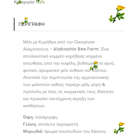
Κατηγορία:
Μέλι
-
250gr
ποσότητα
ΠΕΡΙΓΡΑΦΉ
Μέλι με Κυρήθρα από την Οικογένεια
Αλαμπασύνη - Alabasinis Bee Farm. Ένα
απολαυστικό κομμάτι κηρήθρας κομμένο
απευθείας από την κυψέλη, βυθισμένο σε αγνό,
φυσικό, αρωματικό μέλι ανθέων και δάσους.
Αποτελεί την πεμπτουσία της αρχιτεκτονικής
των μελισσών καθώς περιέχει μέλι, γύρη &
πρόπολη με όλες τις ευεργετικές τους ιδιότητες
και προκαλεί ταυτόχρονη έκρηξη των
αισθήσεων.
Όψη
: πανέμορφη.
Γεύση
: απόλυτα λαχταριστή.
Μυρωδιά
: άρωμα λουλουδιών του δάσους.