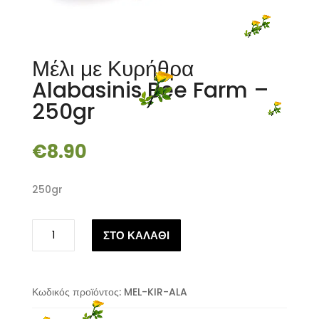
Μέλι με Κυρήθρα
Alabasinis Bee Farm –
250gr
€
8.90
250gr
Μέλι
ΣΤΟ ΚΑΛΑΘΙ
με
Κυρήθρα
Alabasinis
Bee
Κωδικός προϊόντος:
MEL-KIR-ALA
Farm