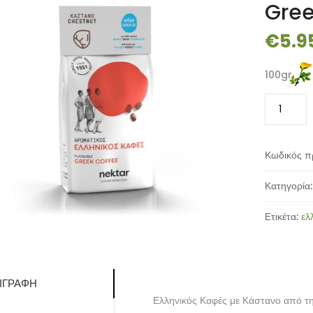
Gree
€
5.9
100gr
Ελληνικός
Καφές
με
Κάστανο
Κωδικός π
Νέκταρ
Wise
Κατηγορία
Greece
-
Ετικέτα:
ελ
100gr
ποσότητα
ΙΓΡΑΦΉ
Ελληνικός Καφές με Κάστανο από τη