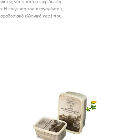
άριστες νότες από εσπεριδοειδή
ρ. Η επίγευση του περγαμόντου,
παραδοσιακό ελληνικό καφέ που