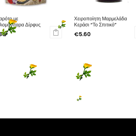
αρότο με
Χειροποίητη Μαρμελάδα
λομανίταρα Δίρφυς
Κεράσι “Το Σπιτικό”
30
€
5.60