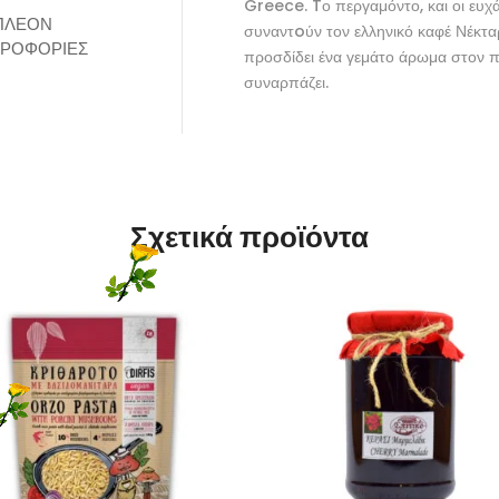
Greece. Tο περγαμόντο, και οι ευχ
ΠΛΈΟΝ
συναντoύν τον ελληνικό καφέ Νέκτα
ΡΟΦΟΡΊΕΣ
προσδίδει ένα γεμάτο άρωμα στον 
συναρπάζει.
Σχετικά προϊόντα