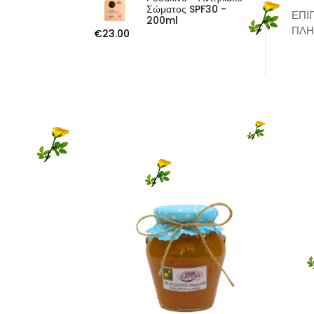
Σώματος SPF30 -
ΕΠΙ
200ml
ΠΛΗ
€
23.00