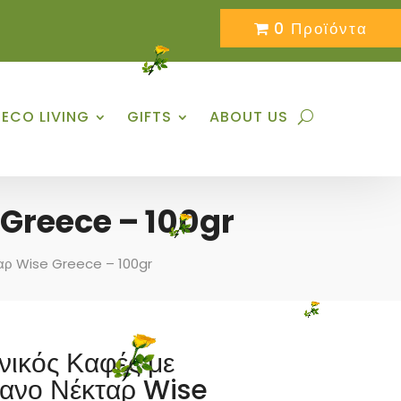
0 Προϊόντα
ECO LIVING
GIFTS
ABOUT US
 Greece – 100gr
ταρ Wise Greece – 100gr
νικός Καφές με
ανο Νέκταρ Wise