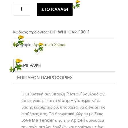
Αρωματικό
ΣΤΟ ΚΑΛΑΘΙ
Χώρου
με
Στικς
-
Κωδικός προϊόντος:
DIF-WHI-CAR-100-1
Love
Κατηγορία:
Αρωματικά Χώρου
Me
Tender
-
Reed
ΠΕΡΙΓΡΑΦΉ
Diffuser
ΕΠΙΠΛΈΟΝ ΠΛΗΡΟΦΟΡΊΕΣ
Apicell
ποσότητα
Η μεθυστική συνύπαρξη "ζεστών" λουλουδιών,
όπως γιασεμί και το ylang - ylang,σε νότα
βάσης κεχριμπαριού, υπόσχεται να διεγείρει τις
αισθήσεις σας. Tο Αρωματικό Χώρου με Στικς
Love Me Tender από την Apicell συνδυάζει
την αρώματα λουλουδιών και φρούτων με ένα