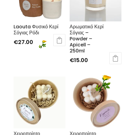
Laouta Φυσικό Κερί
Αρωματικό Κερί
Σόγιας Ρόδι
Σόγιας –
Powder –
€
27.00
Apicell –
250ml
€
15.00
Χειροποίητο
Χειροποίητο