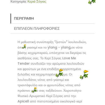
Κατηγορία:
Κεριά Σόγιας
Tender
-
Apicell
-
ΠΕΡΙΓΡΑΦΉ
250ml
ΕΠΙΠΛΈΟΝ ΠΛΗΡΟΦΟΡΊΕΣ
ποσότητα
Η μεθυστική συνύπαρξη "ζεστών" λουλουδιών,
όπως γιασεμί και το ylang - ylang,σε νότα
βάσης κεχριμπαριού, υπόσχεται να διεγείρει τις
αισθήσεις σας. Το Κερί Σόγιας Love Me
Tender συνδυάζει την αρώματα λουλουδιών
και φρούτων με ένα επιδέξια ισορροπημένο
ξυλώδες και κεχριμπαρένιο μείγμα. Οι
λουλουδάτες νότες από γιασεμί και
τριαντάφυλλο και οι φρουτώδεις νότες από
πράσινο μήλο σας ταξιδεύουν. Χειροποίητο
Φυσικό Αρωματικό Κερί Σόγιας από την
Apicell από πιστοποιημένο οικολογικό κερί