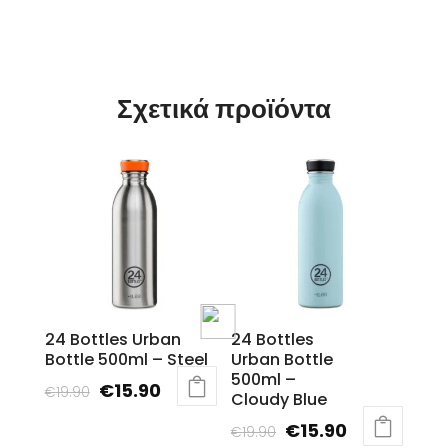
Σχετικά προϊόντα
24 Bottles Urban
24 Bottles
Bottle 500ml – Steel
Urban Bottle
500ml –
Original
Current
€
15.90
€
19.90
Cloudy Blue
price
price
Original
Current
€
15.90
€
19.90
was:
is: