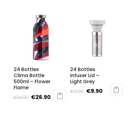
price
price
€19.90.
€15.90.
was:
is:
€19.90.
€15.90.
24 Bottles
24 Bottles
Clima Bottle
Infuser Lid –
500ml – Flower
Light Grey
Flame
Original
Current
€
9.90
€
12.90
Original
Current
€
26.90
€
34.90
price
price
price
price
was:
is:
was:
is:
€12.90.
€9.90.
€34.90.
€26.90.