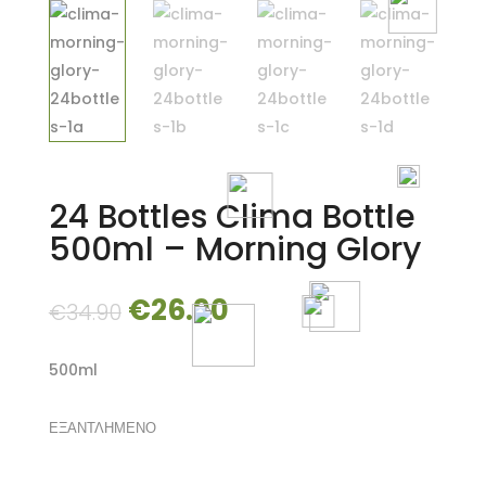
24 Bottles Clima Bottle
500ml – Morning Glory
Original
Current
€
26.90
€
34.90
price
price
was:
is:
500ml
€34.90.
€26.90.
ΕΞΑΝΤΛΗΜΕΝΟ